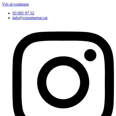
Vés al contingut
93 691 97 52
info@cmontserrat.cat