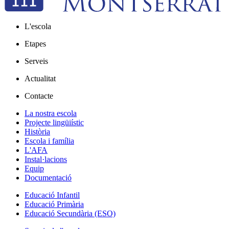
L'escola
Etapes
Serveis
Actualitat
Contacte
La nostra escola
Projecte lingüiístic
Història
Escola i família
L'AFA
Instal·lacions
Equip
Documentació
Educació Infantil
Educació Primària
Educació Secundària (ESO)