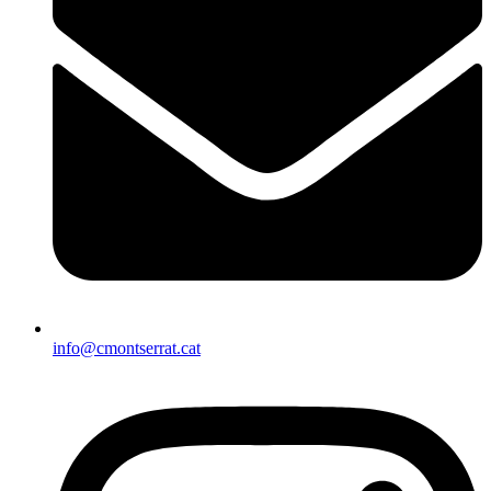
info@cmontserrat.cat