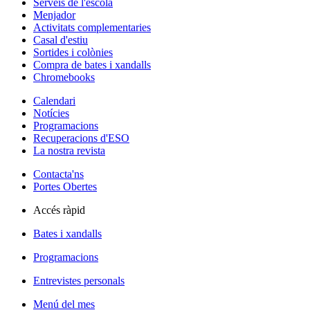
Serveis de l'escola
Menjador
Activitats complementaries
Casal d'estiu
Sortides i colònies
Compra de bates i xandalls
Chromebooks
Calendari
Notícies
Programacions
Recuperacions d'ESO
La nostra revista
Contacta'ns
Portes Obertes
Accés ràpid
Bates i xandalls
Programacions
Entrevistes personals
Menú del mes