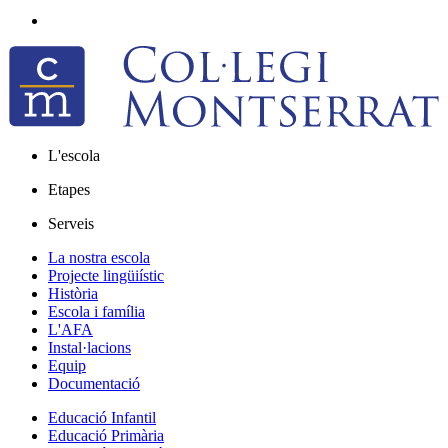
L'escola
Etapes
Serveis
La nostra escola
Projecte lingüiístic
Història
Escola i família
L'AFA
Instal·lacions
Equip
Documentació
Educació Infantil
Educació Primària