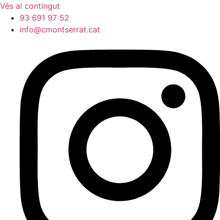
Vés al contingut
93 691 97 52
info@cmontserrat.cat