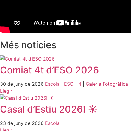
Més notícies
Comiat 4t d’ESO 2026
30 de juny de 2026
Escola
|
ESO - 4
|
Galeria Fotogràfica
Llegir
Casal d’Estiu 2026! ☀️
23 de juny de 2026
Escola
Llegir