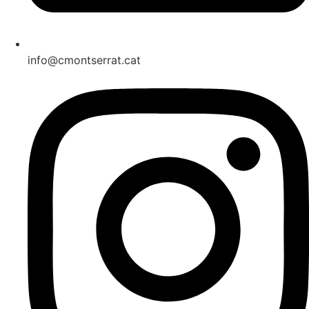
info@cmontserrat.cat