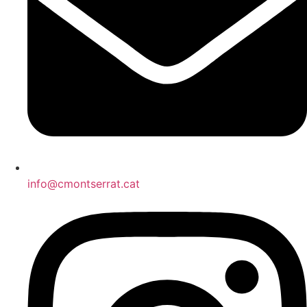
info@cmontserrat.cat