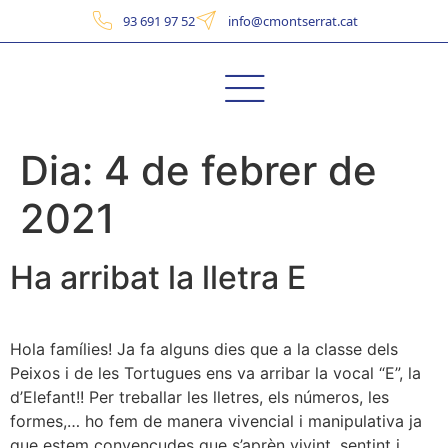
93 691 97 52
info@cmontserrat.cat
Dia:
4 de febrer de
2021
Ha arribat la lletra E
Hola famílies! Ja fa alguns dies que a la classe dels
Peixos i de les Tortugues ens va arribar la vocal “E”, la
d’Elefant!! Per treballar les lletres, els números, les
formes,… ho fem de manera vivencial i manipulativa ja
que estem convençudes que s’aprèn vivint, sentint i