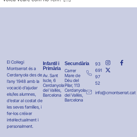
El Col·legi
Infantil i
Secundària
93
Montserrat és a
Primària
691
Carrer
Cerdanyola des de
Av. Sant
Mare de
97
Iscle, 6
Déu del
l’any 1948 amb la
52
Cerdanyola
Pilar, 113
vocació d’ajudar
del Vallès,
Cerdanyola
info@cmontserrat.cat
els/les alumnes,
Barcelona
del Vallès,
Barcelona
d’estar al costat de
les seves famílies, i
fer-los créixer
intel·lectualment i
personalment.