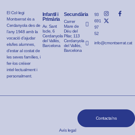
El Col·legi
Infantil i
Secundària
93
Montserrat és a
Primària
691
Carrer
Cerdanyola des de
Av. Sant
Mare de
97
Iscle, 6
Déu del
l’any 1948 amb la
52
Cerdanyola
Pilar, 113
vocació d’ajudar
del Vallès,
Cerdanyola
info@cmontserrat.cat
els/les alumnes,
Barcelona
del Vallès,
Barcelona
d’estar al costat de
les seves famílies, i
fer-los créixer
intel·lectualment i
personalment.
Contacta'ns
Avís legal