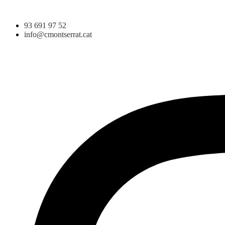
93 691 97 52
info@cmontserrat.cat