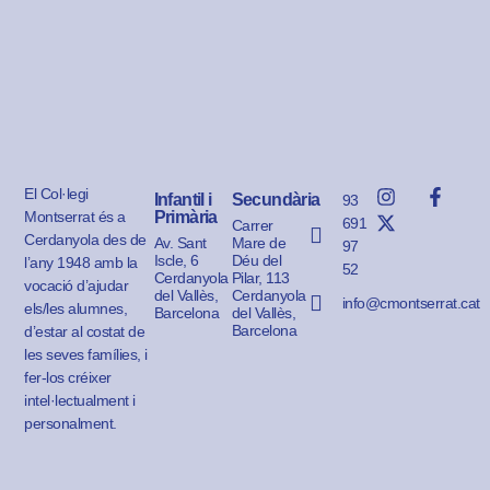
El Col·legi
Infantil i
Secundària
93
Montserrat és a
Primària
691
Carrer
Cerdanyola des de
Av. Sant
Mare de
97
Iscle, 6
Déu del
l’any 1948 amb la
52
Cerdanyola
Pilar, 113
vocació d’ajudar
del Vallès,
Cerdanyola
info@cmontserrat.cat
els/les alumnes,
Barcelona
del Vallès,
Barcelona
d’estar al costat de
les seves famílies, i
fer-los créixer
intel·lectualment i
personalment.