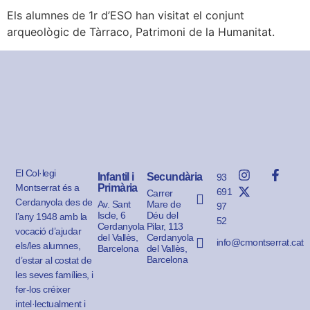
Els alumnes de 1r d’ESO han visitat el conjunt
arqueològic de Tàrraco, Patrimoni de la Humanitat.
El Col·legi
Infantil i
Secundària
93
Montserrat és a
Primària
691
Carrer
Cerdanyola des de
Av. Sant
Mare de
97
Iscle, 6
Déu del
l’any 1948 amb la
52
Cerdanyola
Pilar, 113
vocació d’ajudar
del Vallès,
Cerdanyola
info@cmontserrat.cat
els/les alumnes,
Barcelona
del Vallès,
Barcelona
d’estar al costat de
les seves famílies, i
fer-los créixer
intel·lectualment i