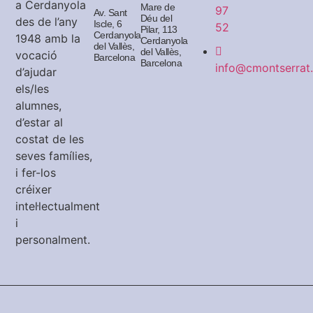
a Cerdanyola
Mare de
97
Av. Sant
Déu del
des de l’any
Iscle, 6
52
Pilar, 113
Cerdanyola
1948 amb la
Cerdanyola
del Vallès,
del Vallès,
vocació
Barcelona
Barcelona
info@cmontserrat.
d’ajudar
els/les
alumnes,
d’estar al
costat de les
seves famílies,
i fer-los
créixer
intel·lectualment
i
personalment.