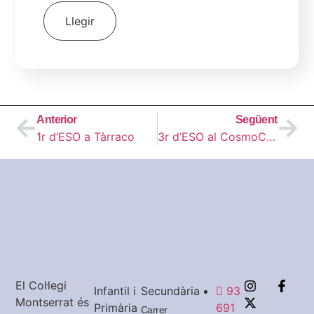
Llegir
Anterior
Següent
1r d’ESO a Tàrraco
3r d’ESO al CosmoCaixa
El Col·legi
Infantil i
Secundària
93
Montserrat és
Primària
691
Carrer