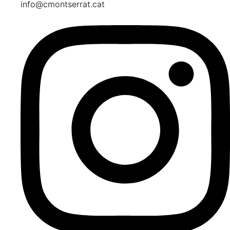
info@cmontserrat.cat