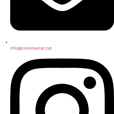
info@cmontserrat.cat