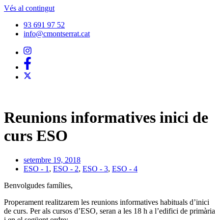
Vés al contingut
93 691 97 52
info@cmontserrat.cat
Reunions informatives inici de
curs ESO
setembre 19, 2018
ESO - 1
,
ESO - 2
,
ESO - 3
,
ESO - 4
Benvolgudes famílies,
Properament realitzarem les reunions informatives habituals d’inici
de curs. Per als cursos d’ESO, seran a les 18 h a l’edifici de primària
i en el següent ordre: