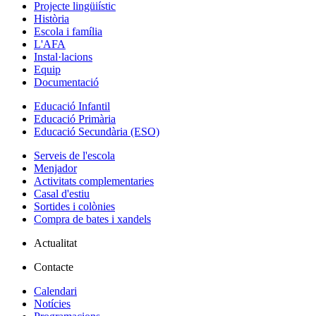
Projecte lingüiístic
Història
Escola i família
L'AFA
Instal·lacions
Equip
Documentació
Educació Infantil
Educació Primària
Educació Secundària (ESO)
Serveis de l'escola
Menjador
Activitats complementaries
Casal d'estiu
Sortides i colònies
Compra de bates i xandels
Actualitat
Contacte
Calendari
Notícies