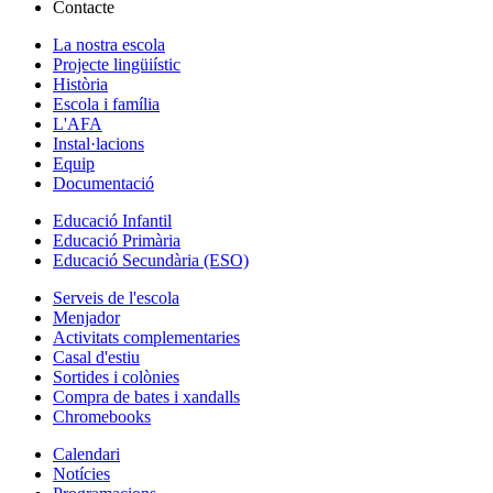
Contacte
La nostra escola
Projecte lingüiístic
Història
Escola i família
L'AFA
Instal·lacions
Equip
Documentació
Educació Infantil
Educació Primària
Educació Secundària (ESO)
Serveis de l'escola
Menjador
Activitats complementaries
Casal d'estiu
Sortides i colònies
Compra de bates i xandalls
Chromebooks
Calendari
Notícies