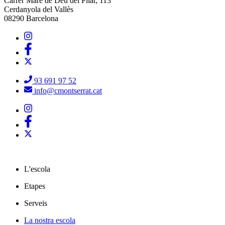
Carrer Mare de Déu del Pilar, 113
Cerdanyola del Vallès
08290 Barcelona
93 691 97 52
info@cmontserrat.cat
L'escola
Etapes
Serveis
La nostra escola