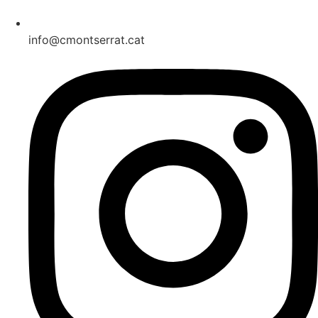
info@cmontserrat.cat