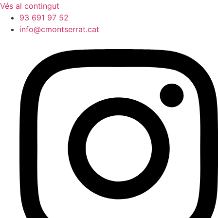
Vés al contingut
93 691 97 52
info@cmontserrat.cat