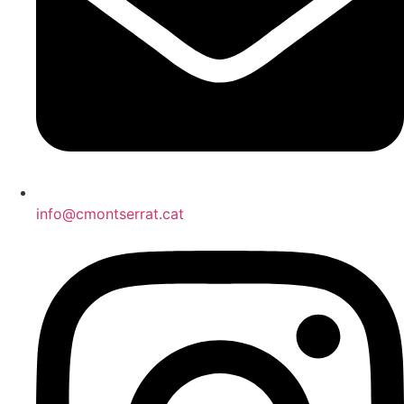
info@cmontserrat.cat