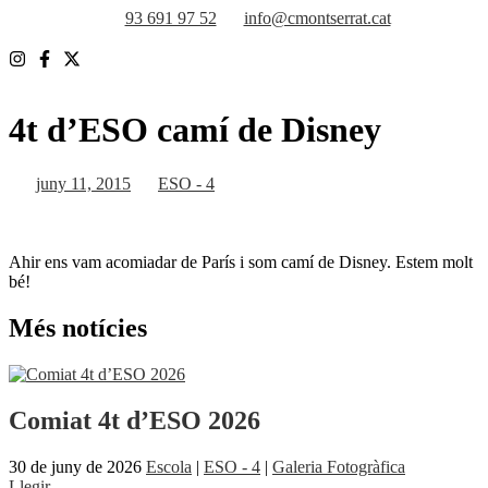
Vés
93 691 97 52
info@cmontserrat.cat
al
contingut
4t d’ESO camí de Disney
juny 11, 2015
ESO - 4
Ahir ens vam acomiadar de París i som camí de Disney. Estem molt
bé!
Més notícies
Comiat 4t d’ESO 2026
30 de juny de 2026
Escola
|
ESO - 4
|
Galeria Fotogràfica
Llegir