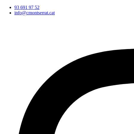
Vés
93 691 97 52
al
info@cmontserrat.cat
contingut