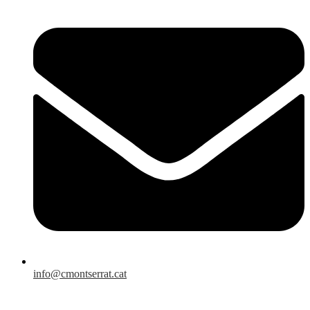
info@cmontserrat.cat