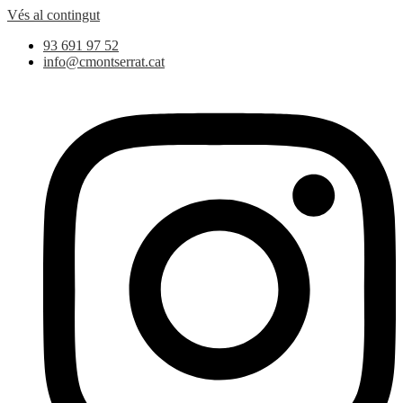
Vés al contingut
93 691 97 52
info@cmontserrat.cat