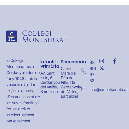
El Col·legi
Infantil i
Secundària
93
Primària
Montserrat és a
691
Carrer
Cerdanyola des de
Av. Sant
Mare de
97
Iscle, 6
Déu del
l’any 1948 amb la
52
Cerdanyola
Pilar, 113
vocació d’ajudar
del Vallès,
Cerdanyola
info@cmontserrat.cat
els/les alumnes,
Barcelona
del Vallès,
Barcelona
d’estar al costat de
les seves famílies, i
fer-los créixer
intel·lectualment i
personalment.