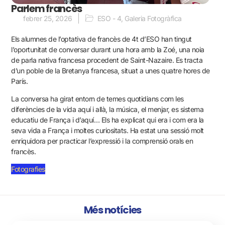
Parlem francès
febrer 25, 2026
ESO - 4
,
Galeria Fotogràfica
Els alumnes de l’optativa de francès de 4t d’ESO han tingut
l’oportunitat de conversar durant una hora amb la Zoé, una noia
de parla nativa francesa procedent de Saint-Nazaire. Es tracta
d’un poble de la Bretanya francesa, situat a unes quatre hores de
París.
La conversa ha girat entorn de temes quotidians com les
diferències de la vida aquí i allà, la música, el menjar, es sistema
educatiu de França i d’aquí… Els ha explicat qui era i com era la
seva vida a França i moltes curiositats. Ha estat una sessió molt
enriquidora per practicar l’expressió i la comprensió orals en
francès.
Fotografies
Més notícies