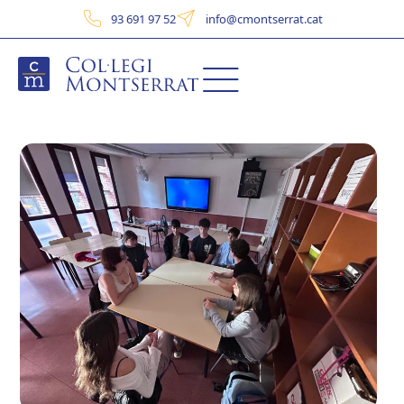
93 691 97 52
info@cmontserrat.cat