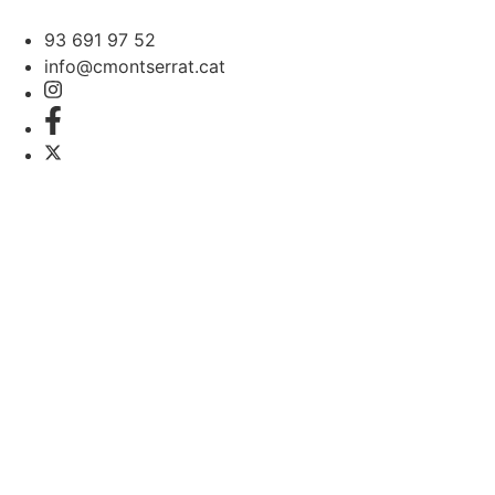
93 691 97 52
info@cmontserrat.cat