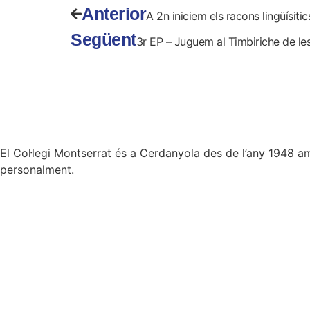
Anterior
A 2n iniciem els racons lingüísiti
Següent
3r EP – Juguem al Timbiriche de les
El Col·legi Montserrat és a Cerdanyola des de l’any 1948 amb 
personalment.