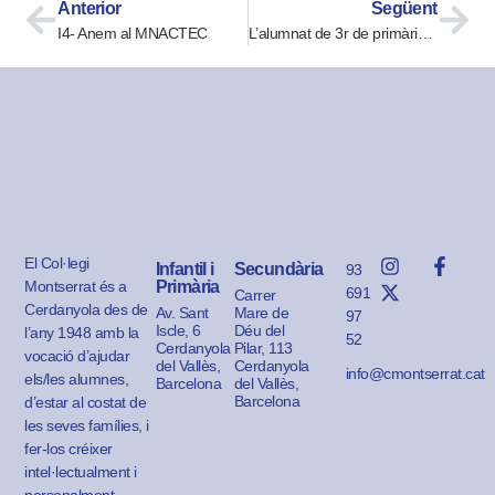
Anterior
Següent
I4- Anem al MNACTEC
L’alumnat de 3r de primària a Collserola!
El Col·legi
Infantil i
Secundària
93
Montserrat és a
Primària
691
Carrer
Cerdanyola des de
Av. Sant
Mare de
97
Iscle, 6
Déu del
l’any 1948 amb la
52
Cerdanyola
Pilar, 113
vocació d’ajudar
del Vallès,
Cerdanyola
info@cmontserrat.cat
els/les alumnes,
Barcelona
del Vallès,
Barcelona
d’estar al costat de
les seves famílies, i
fer-los créixer
intel·lectualment i