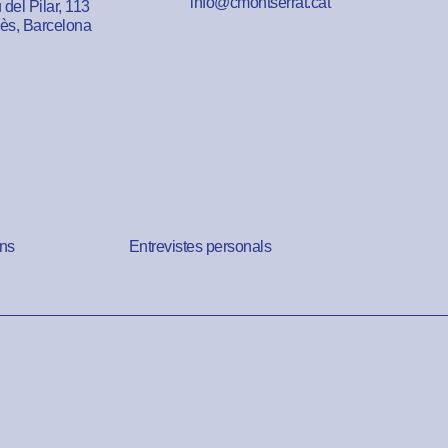
info@cmontserrat.cat
del Pilar, 113
lès, Barcelona
ns
Entrevistes personals