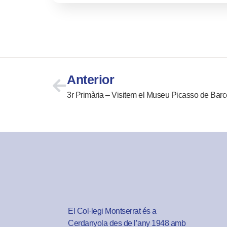
Anterior
3r Primària – Visitem el Museu Picasso de Bar
El Col·legi Montserrat és a
Cerdanyola des de l’any 1948 amb