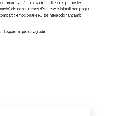
 i comunicació on a partir de diferents propostes
ntació) els nens i nenes d’educació infantil han pogut
r, compartir, emocionar-se…tot interaccionant amb
at. Esperem que us agradin!