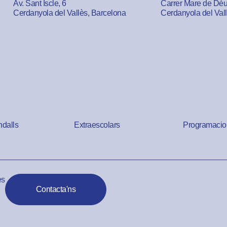
Av. Sant Iscle, 6
Carrer Mare de Déu 
Cerdanyola del Vallès, Barcelona
Cerdanyola del Val
ndalls
Extraescolars
Programacio
es
Contacta'ns