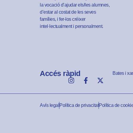
la vocació d’ajudar els/les alumnes,
d’estar al costat de les seves
famílies, i fer-los créixer
intel·lectualment i personalment.
Accés ràpid
Bates i xa
Avís legal
Política de privacitat
Política de cooki