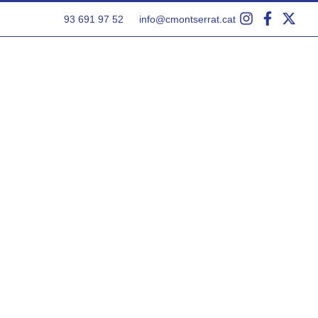
93 691 97 52
info@cmontserrat.cat