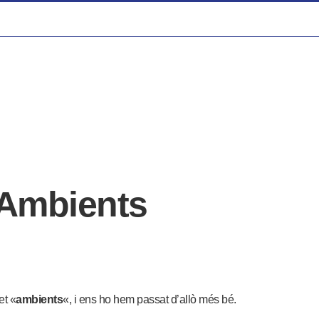
s Ambients
et «
ambients
«, i ens ho hem passat d’allò més bé.