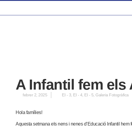
A Infantil fem el
febrer 2, 2025
EI - 3
,
EI - 4
,
EI - 5
,
Galeria Fotogràfica
Hola famílies!
Aquesta setmana els nens i nenes d’Educació Infantil hem f