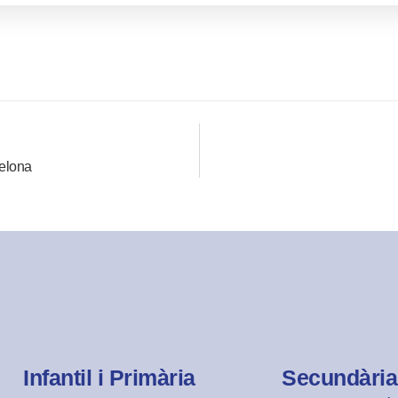
celona
Infantil i Primària
Secundària