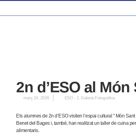
2n d’ESO al Món 
març 24, 2026
ESO - 2
,
Galeria Fotogràfica
Els alumnes de 2n d’ESO visiten l’espai cultural “ Món Sant
Benet del Bages i, també, han realitzat un taller de cuina per
alimentaris.