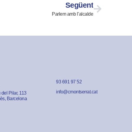
Següent
Parlem amb l’alcalde
93 691 97 52
info@cmontserrat.cat
del Pilar, 113
lès, Barcelona