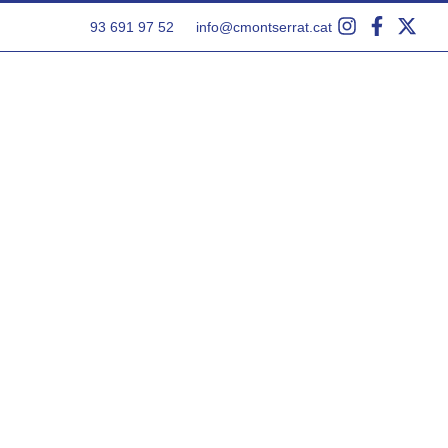
93 691 97 52
info@cmontserrat.cat