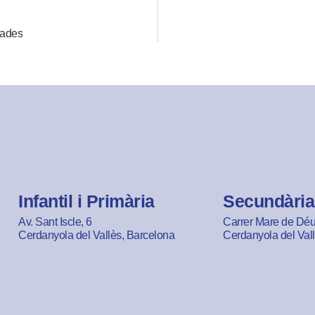
lades
Infantil i Primària
Secundària
Av. Sant Iscle, 6
Carrer Mare de Déu 
Cerdanyola del Vallès, Barcelona
Cerdanyola del Val