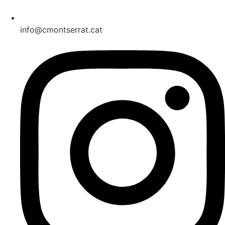
info@cmontserrat.cat