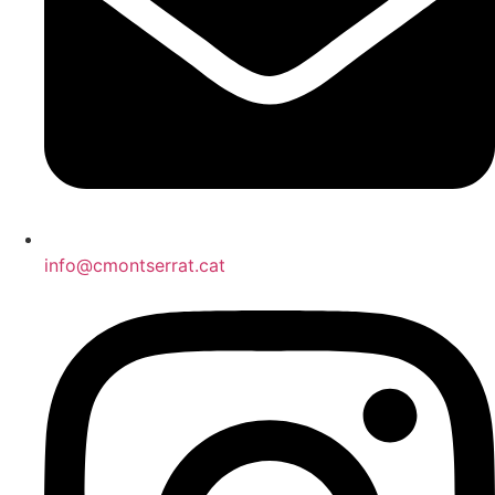
info@cmontserrat.cat