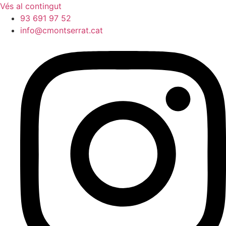
Vés al contingut
93 691 97 52
info@cmontserrat.cat