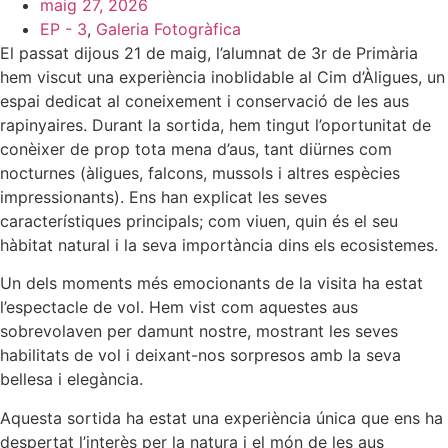
maig 27, 2026
EP - 3
,
Galeria Fotogràfica
El passat dijous 21 de maig, l’alumnat de 3r de Primària
hem viscut una experiència inoblidable al Cim d’Àligues, un
espai dedicat al coneixement i conservació de les aus
rapinyaires. Durant la sortida, hem tingut l’oportunitat de
conèixer de prop tota mena d’aus, tant diürnes com
nocturnes (àligues, falcons, mussols i altres espècies
impressionants). Ens han explicat les seves
característiques principals; com viuen, quin és el seu
hàbitat natural i la seva importància dins els ecosistemes.
Un dels moments més emocionants de la visita ha estat
l’espectacle de vol. Hem vist com aquestes aus
sobrevolaven per damunt nostre, mostrant les seves
habilitats de vol i deixant-nos sorpresos amb la seva
bellesa i elegància.
Aquesta sortida ha estat una experiència única que ens ha
despertat l’interès per la natura i el món de les aus