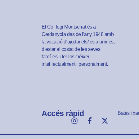
El Col·legi Montserrat és a
Cerdanyola des de l’any 1948 amb
la vocació d’ajudar els/les alumnes,
d’estar al costat de les seves
famílies, i fer-los créixer
intel·lectualment i personalment.
Accés ràpid
Bates i xa