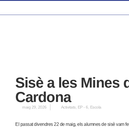
Sisè a les Mines 
Cardona
maig 29, 2026
Activitats
,
EP - 6
,
Escola
El passat divendres 22 de maig, els alumnes de sisè vam fer