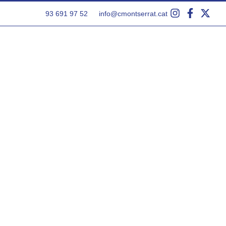
93 691 97 52
info@cmontserrat.cat