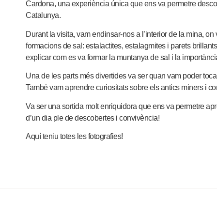
Cardona, una experiència única que ens va permetre descob
Catalunya.
Durant la visita, vam endinsar-nos a l’interior de la mina, 
formacions de sal: estalactites, estalagmites i parets brillan
explicar com es va formar la muntanya de sal i la importància 
Una de les parts més divertides va ser quan vam poder tocar i 
També vam aprendre curiositats sobre els antics miners i com 
Va ser una sortida molt enriquidora que ens va permetre apre
d’un dia ple de descobertes i convivència!
Aquí teniu totes les
fotografies!