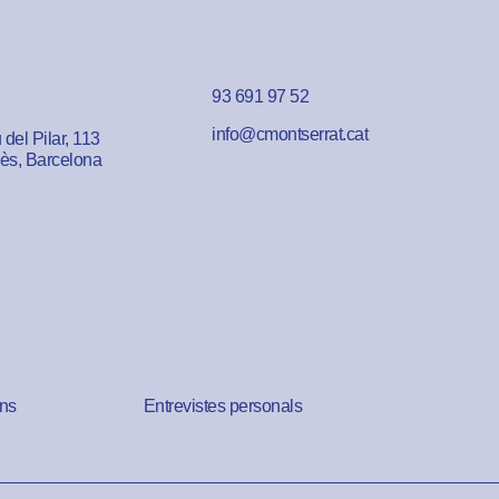
93 691 97 52
info@cmontserrat.cat
del Pilar, 113
lès, Barcelona
ns
Entrevistes personals