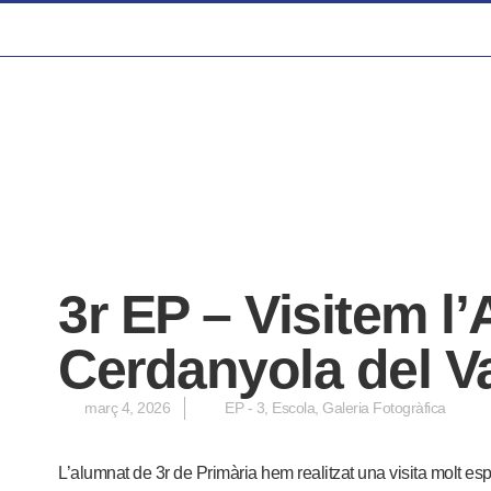
3r EP – Visitem l
Cerdanyola del V
març 4, 2026
EP - 3
,
Escola
,
Galeria Fotogràfica
L’alumnat de 3r de Primària hem realitzat una visita molt esp