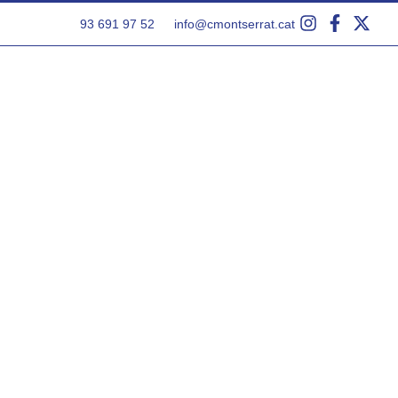
93 691 97 52
info@cmontserrat.cat