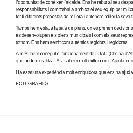
l’oportunitat de conèixer l’alcalde. Ens ha rebut al seu desp
responsabilitats i com treballa amb tot el seu equip per millor
fer-li diferents propostes de millora i entendre millor la seva 
També hem estat a la sala de plens, on es prenen decisions
es desenvolupen els plens municipals i com els seus repres
tothom. Ens hem sentit com autèntics regidors i regidores!
A més, hem conegut el funcionament de l’OAC (Oficina d’Aten
que podem realitzar. Ara sabem molt millor com l’Ajuntament
Ha estat una experiència molt enriquidora que ens ha ajuda
FOTOGRAFIES