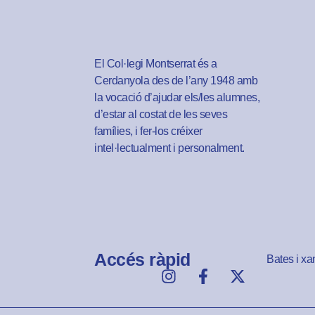
El Col·legi Montserrat és a
Cerdanyola des de l’any 1948 amb
la vocació d’ajudar els/les alumnes,
d’estar al costat de les seves
famílies, i fer-los créixer
intel·lectualment i personalment.
Accés ràpid
Bates i xa