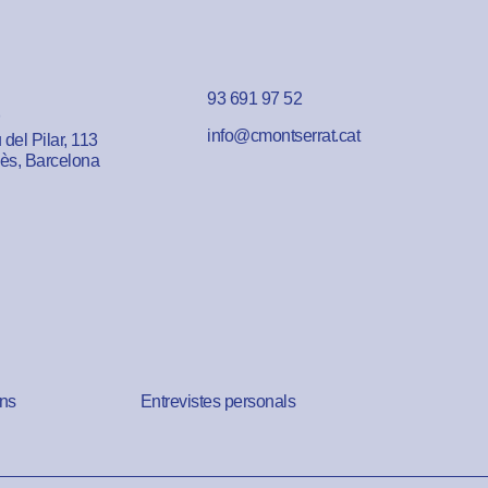
93 691 97 52
info@cmontserrat.cat
del Pilar, 113
lès, Barcelona
ns
Entrevistes personals