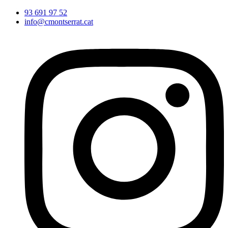
Vés
93 691 97 52
al
info@cmontserrat.cat
contingut