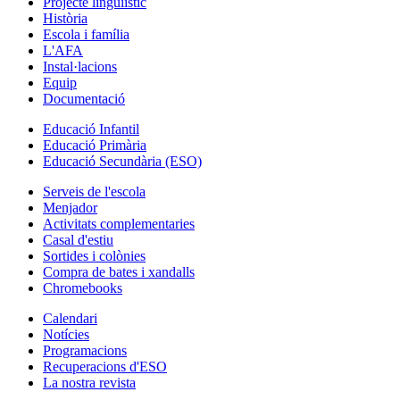
Projecte lingüiístic
Història
Escola i família
L'AFA
Instal·lacions
Equip
Documentació
Educació Infantil
Educació Primària
Educació Secundària (ESO)
Serveis de l'escola
Menjador
Activitats complementaries
Casal d'estiu
Sortides i colònies
Compra de bates i xandalls
Chromebooks
Calendari
Notícies
Programacions
Recuperacions d'ESO
La nostra revista