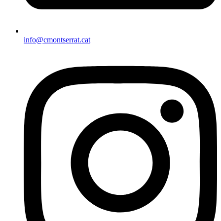
info@cmontserrat.cat