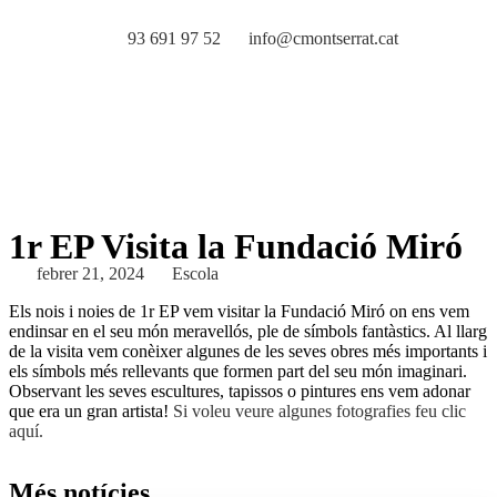
93 691 97 52
info@cmontserrat.cat
1r EP Visita la Fundació Miró
febrer 21, 2024
Escola
Els nois i noies de 1r EP vem visitar la Fundació Miró on ens vem
endinsar en el seu món meravellós, ple de símbols fantàstics. Al llarg
de la visita vem conèixer algunes de les seves obres més importants i
els símbols més rellevants que formen part del seu món imaginari.
Observant les seves escultures, tapissos o pintures ens vem adonar
que era un gran artista!
Si voleu veure algunes fotografies feu clic
aquí.
Més notícies