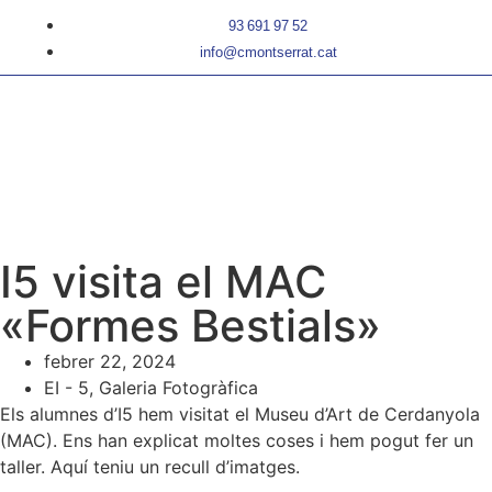
93 691 97 52
info@cmontserrat.cat
I5 visita el MAC
«Formes Bestials»
febrer 22, 2024
EI - 5
,
Galeria Fotogràfica
Els alumnes d’I5 hem visitat el Museu d’Art de Cerdanyola
(MAC). Ens han explicat moltes coses i hem pogut fer un
taller. Aquí teniu un recull d’imatges.