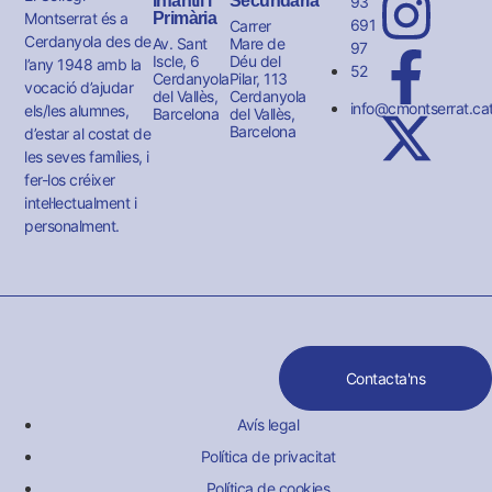
Infantil i
Secundària
93
Montserrat és a
Primària
691
Carrer
Cerdanyola des de
Av. Sant
Mare de
97
Iscle, 6
Déu del
l’any 1948 amb la
52
Cerdanyola
Pilar, 113
vocació d’ajudar
del Vallès,
Cerdanyola
info@cmontserrat.ca
els/les alumnes,
Barcelona
del Vallès,
Barcelona
d’estar al costat de
les seves famílies, i
fer-los créixer
intel·lectualment i
personalment.
Contacta'ns
Avís legal
Política de privacitat
Política de cookies