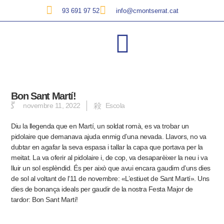
93 691 97 52
info@cmontserrat.cat
Bon Sant Martí!
novembre 11, 2022
Escola
Diu la llegenda que en Martí, un soldat romà, es va trobar un
pidolaire que demanava ajuda enmig d’una nevada. Llavors, no va
dubtar en agafar la seva espasa i tallar la capa que portava per la
meitat. La va oferir al pidolaire i, de cop, va desaparèixer la neu i va
lluir un sol esplèndid. És per això que avui encara gaudim d’uns dies
de sol al voltant de l’11 de novembre: «L’estiuet de Sant Martí». Uns
dies de bonança ideals per gaudir de la nostra Festa Major de
tardor: Bon Sant Martí!