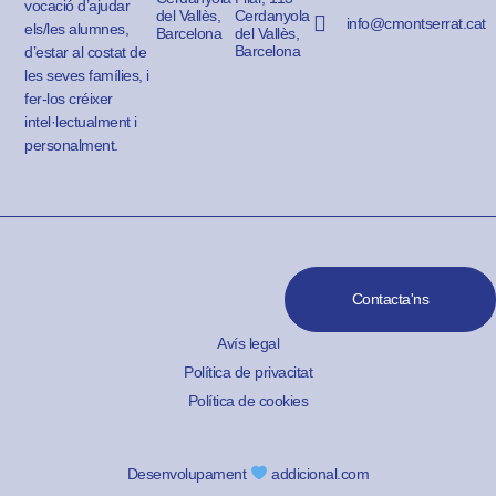
vocació d’ajudar
del Vallès,
Cerdanyola
info@cmontserrat.cat
els/les alumnes,
Barcelona
del Vallès,
Barcelona
d’estar al costat de
les seves famílies, i
fer-los créixer
intel·lectualment i
personalment.
Contacta'ns
Avís legal
Política de privacitat
Política de cookies
Desenvolupament
addicional.com