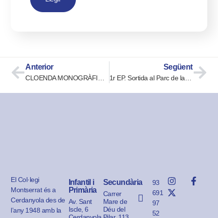
Anterior
Següent
CLOENDA MONOGRÀFIC 2022 «INTERCULTURALITAT»
1r EP. Sortida al Parc de la Salut de Sabadell
El Col·legi
Infantil i
Secundària
93
Montserrat és a
Primària
691
Carrer
Cerdanyola des de
Av. Sant
Mare de
97
Iscle, 6
Déu del
l’any 1948 amb la
52
Cerdanyola
Pilar, 113