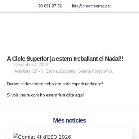
93 691 97 52
info@cmontserrat.cat
A Cicle Superior ja estem treballant el Nadal!!
desembre 4, 2020
Activitats
,
EP - 6
,
Escola
,
Escolars
,
Galeria Fotogràfica
Durant el desembre treballem amb esperit nadalenc!
Si vols veure com ho estem fent clica
aquí!
Més notícies