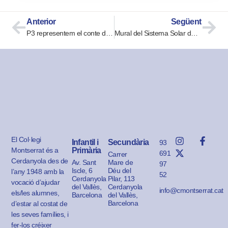
Anterior
Següent
P3 representem el conte del Patufet
Mural del Sistema Solar de P5
El Col·legi
Infantil i
Secundària
93
Montserrat és a
Primària
691
Carrer
Cerdanyola des de
Av. Sant
Mare de
97
Iscle, 6
Déu del
l’any 1948 amb la
52
Cerdanyola
Pilar, 113
vocació d’ajudar
del Vallès,
Cerdanyola
info@cmontserrat.cat
els/les alumnes,
Barcelona
del Vallès,
Barcelona
d’estar al costat de
les seves famílies, i
fer-los créixer