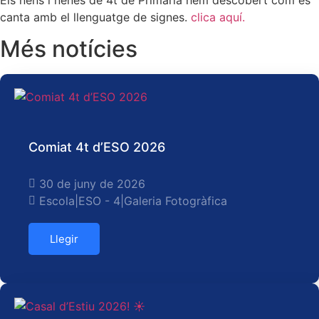
Els nens i nenes de 4t de Primària hem descobert com es
canta amb el llenguatge de signes.
clica aquí.
Més notícies
Comiat 4t d’ESO 2026
30 de juny de 2026
Escola
|
ESO - 4
|
Galeria Fotogràfica
Llegir