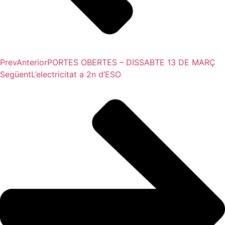
Prev
Anterior
PORTES OBERTES – DISSABTE 13 DE MARÇ
Següent
L’electricitat a 2n d’ESO