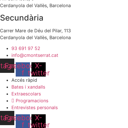
Cerdanyola del Vallès, Barcelona
Secundària
Carrer Mare de Déu del Pilar, 113
Cerdanyola del Vallès, Barcelona
93 691 97 52
info@cmontserrat.cat
stagram
Facebook-
X-
f
twitter
Accés ràpid
Bates i xandalls
Extraescolars
Programacions
Entrevistes personals
stagram
Facebook-
X-
f
twitter