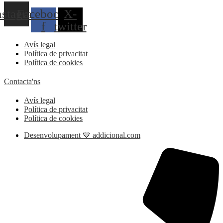
nstagram
Facebook-
X-
f
twitter
Avís legal
Política de privacitat
Política de cookies
Contacta'ns
Avís legal
Política de privacitat
Política de cookies
Desenvolupament 💙 addicional.com