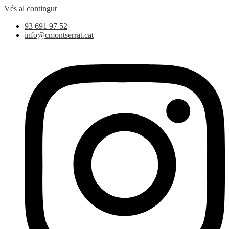
Vés al contingut
93 691 97 52
info@cmontserrat.cat