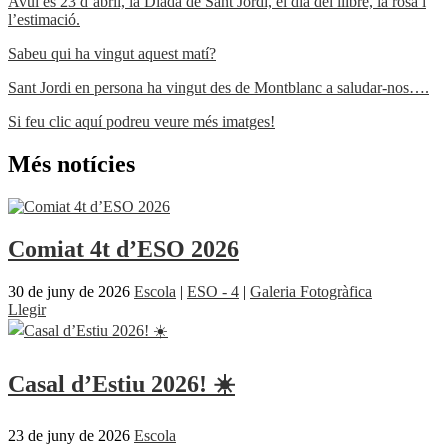
Avui és 23 d’abril, la Diada de Sant Jordi, el dia del llibre, la rosa i
l’estimació.
Sabeu qui ha vingut aquest matí?
Sant Jordi en persona ha vingut des de Montblanc a saludar-nos….
Si feu clic aquí podreu veure més imatges!
Més notícies
Comiat 4t d’ESO 2026
30 de juny de 2026
Escola
|
ESO - 4
|
Galeria Fotogràfica
Llegir
Casal d’Estiu 2026! ☀️
23 de juny de 2026
Escola