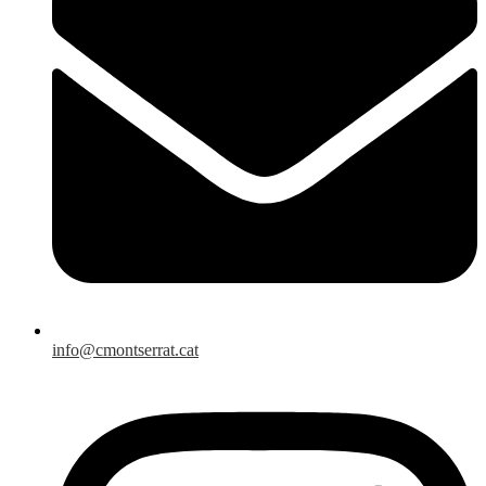
info@cmontserrat.cat