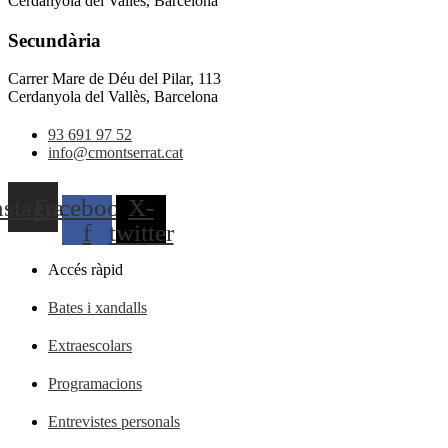
Cerdanyola del Vallès, Barcelona
Secundària
Carrer Mare de Déu del Pilar, 113
Cerdanyola del Vallès, Barcelona
93 691 97 52
info@cmontserrat.cat
nstagram
Facebook-
X-
f
twitter
Accés ràpid
Bates i xandalls
Extraescolars
Programacions
Entrevistes personals