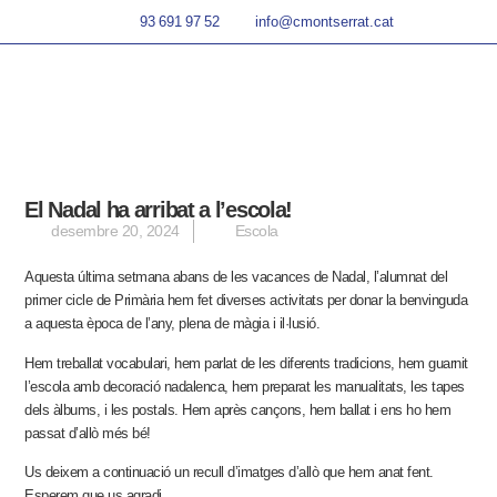
93 691 97 52
info@cmontserrat.cat
El Nadal ha arribat a l’escola!
desembre 20, 2024
Escola
Aquesta última setmana abans de les vacances de Nadal, l’alumnat del
primer cicle de Primària hem fet diverses activitats per donar la benvinguda
a aquesta època de l’any, plena de màgia i il·lusió.
Hem treballat vocabulari, hem parlat de les diferents tradicions, hem guarnit
l’escola amb decoració nadalenca, hem preparat les manualitats, les tapes
dels àlbums, i les postals. Hem après cançons, hem ballat i ens ho hem
passat d’allò més bé!
Us deixem a continuació un recull d’imatges d’allò que hem anat fent.
Esperem que us agradi.