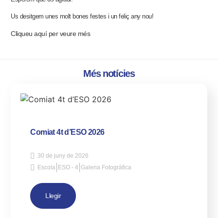
Us desitgem unes molt bones festes i un feliç any nou!
Cliqueu aquí per veure més
Més notícies
Comiat 4t d’ESO 2026
30 de juny de 2026
|
|
Escola
ESO - 4
Galeria Fotogràfica
Llegir