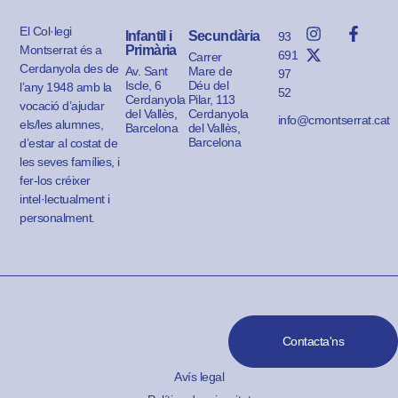
El Col·legi
Infantil i
Secundària
93
Montserrat és a
Primària
691
Carrer
Cerdanyola des de
Av. Sant
Mare de
97
Iscle, 6
Déu del
l’any 1948 amb la
52
Cerdanyola
Pilar, 113
vocació d’ajudar
del Vallès,
Cerdanyola
info@cmontserrat.cat
els/les alumnes,
Barcelona
del Vallès,
Barcelona
d’estar al costat de
les seves famílies, i
fer-los créixer
intel·lectualment i
personalment.
Contacta'ns
Avís legal