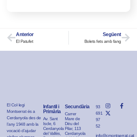
Anterior
Següent
El Patufet
Bolets fets amb fang
El Col·legi
Infantil i
Secundària
93
Montserrat és a
Primària
691
Carrer
Cerdanyola des de
Av. Sant
Mare de
97
Iscle, 6
Déu del
l’any 1948 amb la
52
Cerdanyola
Pilar, 113
vocació d’ajudar
del Vallès,
Cerdanyola
info@cmontserrat.cat