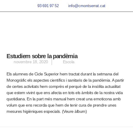
93 691 97 52
info@cmontserrat.cat
Estudiem sobre la pandèmia
novembre 18, 2020
Escola
Els alumnes de Cicle Superior hem tractat durant la setmana del
Monogràfic els aspectes científics i sanitaris de la pandèmia. A partir
de certes activitats hem comprès el perquè de la insòlita actualitat
que estem vivint que ens afecta en tots els àmbits de la nostra vida
quotidiana. En la part més manual hem creat una emoticona amb
volum que ens recorda que hem de tenir cura de prendre unes
mesures higièniques especials.
(Veure àlbum)