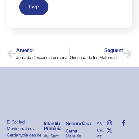
Llegir
Anterior
Següent
Jornada d’escacs a primària
Gimcana de les Matemàtiques
El Col·legi
Infantil i
Secundària
93
Montserrat és a
Primària
691
Carrer
Cerdanyola des de
Av. Sant
Mare de
97