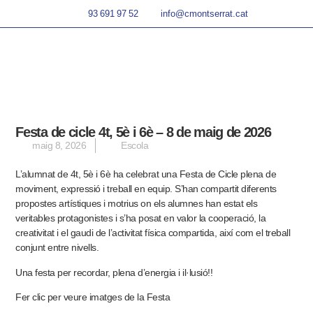
93 691 97 52
info@cmontserrat.cat
Festa de cicle 4t, 5è i 6è – 8 de maig de 2026
maig 8, 2026
Escola
L’alumnat de 4t, 5è i 6è ha celebrat una Festa de Cicle plena de
moviment, expressió i treball en equip. S’han compartit diferents
propostes artístiques i motrius on els alumnes han estat els
veritables protagonistes i s’ha posat en valor la cooperació, la
creativitat i el gaudi de l’activitat física compartida, així com el treball
conjunt entre nivells.
Una festa per recordar, plena d’energia i il·lusió!!
Fer clic per veure imatges de la Festa