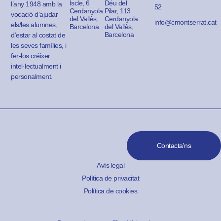
Iscle, 6
Déu del
l’any 1948 amb la
52
Cerdanyola
Pilar, 113
vocació d’ajudar
del Vallès,
Cerdanyola
info@cmontserrat.cat
els/les alumnes,
Barcelona
del Vallès,
Barcelona
d’estar al costat de
les seves famílies, i
fer-los créixer
intel·lectualment i
personalment.
Contacta'ns
Avís legal
Política de privacitat
Política de cookies