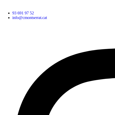
93 691 97 52
info@cmontserrat.cat