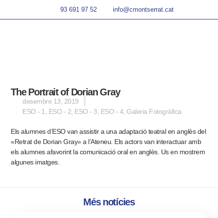
93 691 97 52
info@cmontserrat.cat
The Portrait of Dorian Gray
desembre 13, 2019
ESO - 1
,
ESO - 2
,
ESO - 3
,
ESO - 4
,
Galeria Fotogràfica
Els alumnes d’ESO van assistir a una adaptació teatral en anglès del
«Retrat de Dorian Gray» a l’Ateneu. Els actors van interactuar amb
els alumnes afavorint la comunicació oral en anglès.
Us en mostrem
algunes imatges.
Més notícies