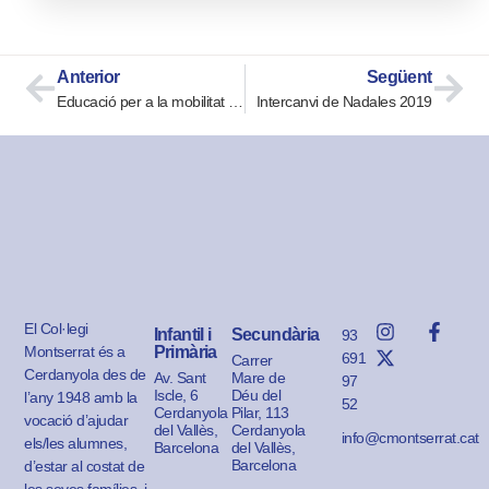
Anterior
Següent
Educació per a la mobilitat segura a 2n EP
Intercanvi de Nadales 2019
El Col·legi
Infantil i
Secundària
93
Montserrat és a
Primària
691
Carrer
Cerdanyola des de
Av. Sant
Mare de
97
Iscle, 6
Déu del
l’any 1948 amb la
52
Cerdanyola
Pilar, 113
vocació d’ajudar
del Vallès,
Cerdanyola
info@cmontserrat.cat
els/les alumnes,
Barcelona
del Vallès,
Barcelona
d’estar al costat de