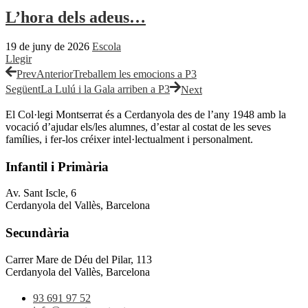
L’hora dels adeus…
19 de juny de 2026
Escola
Llegir
Prev
Anterior
Treballem les emocions a P3
Següent
La Lulú i la Gala arriben a P3
Next
El Col·legi Montserrat és a Cerdanyola des de l’any 1948 amb la
vocació d’ajudar els/les alumnes, d’estar al costat de les seves
famílies, i fer-los créixer intel·lectualment i personalment.
Infantil i Primària
Av. Sant Iscle, 6
Cerdanyola del Vallès, Barcelona
Secundària
Carrer Mare de Déu del Pilar, 113
Cerdanyola del Vallès, Barcelona
93 691 97 52