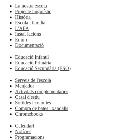
La nostra escola
Projecte lingüiístic
Història
Escola i família
L'AFA
Instal·lacions
Equip
Documentació
Educació Infantil
Educació Primària
Educació Secundària (ESO)
Serveis de l'escola
Menjador
Activitats complementaries
Casal d'estiu
Sortides i colònies
Compra de bates i xandalls
Chromebooks
Calendari
Notícies
Programacions