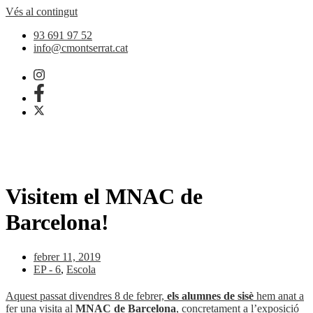
Vés al contingut
93 691 97 52
info@cmontserrat.cat
Visitem el MNAC de
Barcelona!
febrer 11, 2019
EP - 6
,
Escola
Aquest passat divendres 8 de febrer,
els alumnes de sisè
hem anat a
fer una visita al
MNAC de Barcelona
, concretament a l’exposició