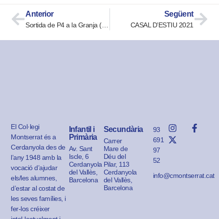
Anterior
Següent
Sortida de P4 a la Granja (Els Esquirols)
CASAL D’ESTIU 2021
El Col·legi
Infantil i
Secundària
93
Montserrat és a
Primària
691
Carrer
Cerdanyola des de
Av. Sant
Mare de
97
Iscle, 6
Déu del
l’any 1948 amb la
52
Cerdanyola
Pilar, 113
vocació d’ajudar
del Vallès,
Cerdanyola
info@cmontserrat.cat
els/les alumnes,
Barcelona
del Vallès,
Barcelona
d’estar al costat de
les seves famílies, i
fer-los créixer