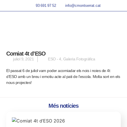
93 691 97 52
info@cmontserrat.cat
Comiat 4t d’ESO
juliol 9, 2021
ESO - 4
,
Galeria Fotogràfica
El passat 6 de juliol vam poder acomiadar els nois i noies de 4t
d’ESO amb un breu i emotiu acte al pati de l’escola.
Molta sort en els
nous projectes!
Més notícies