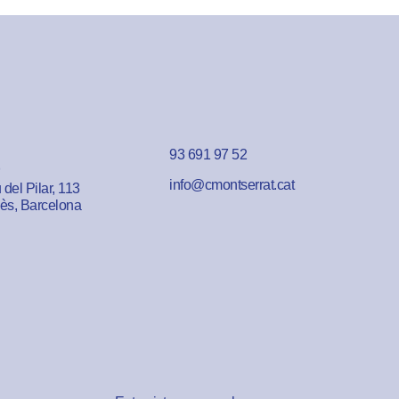
93 691 97 52
info@cmontserrat.cat
del Pilar, 113
lès, Barcelona