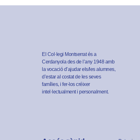
El Col·legi Montserrat és a
Cerdanyola des de l’any 1948 amb
la vocació d’ajudar els/les alumnes,
d’estar al costat de les seves
famílies, i fer-los créixer
intel·lectualment i personalment.