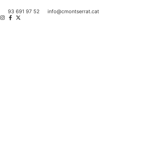
93 691 97 52
info@cmontserrat.cat