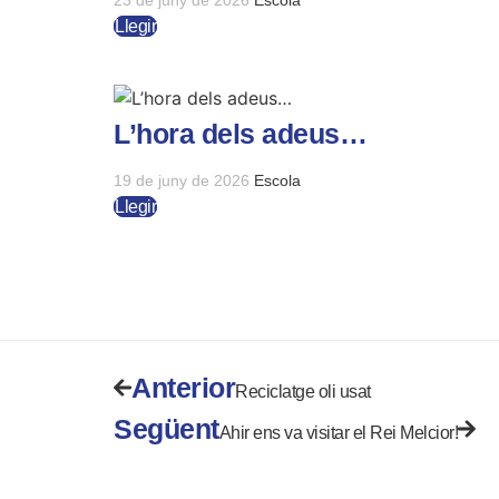
Llegir
L’hora dels adeus…
19 de juny de 2026
Escola
Llegir
Anterior
Reciclatge oli usat
Següent
Ahir ens va visitar el Rei Melcior!