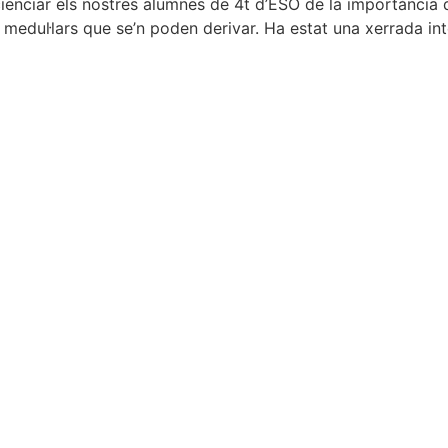
cienciar els nostres alumnes de 4t d’ESO de la importància d
ns medul·lars que se’n poden derivar. Ha estat una xerrada 