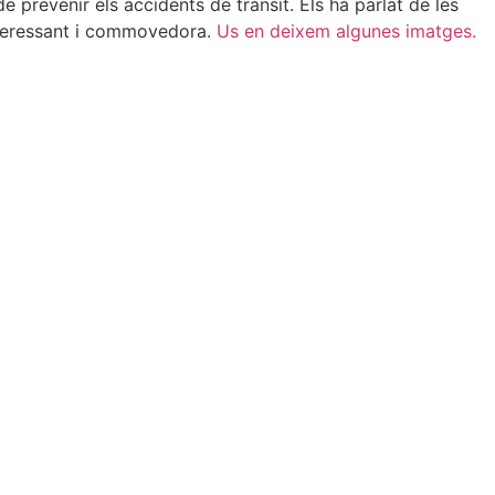
e prevenir els accidents de trànsit. Els ha parlat de les
interessant i commovedora.
Us en deixem algunes imatges.