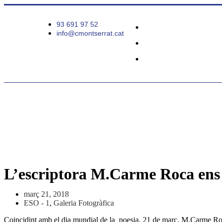
93 691 97 52
info@cmontserrat.cat
L’escriptora M.Carme Roca ens 
març 21, 2018
ESO - 1
,
Galeria Fotogràfica
Coincidint amb el dia mundial de la poesia, 21 de març, M.Carme Roca