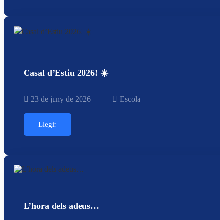
Casal d’Estiu 2026! ☀️
23 de juny de 2026
Escola
Llegir
L’hora dels adeus…