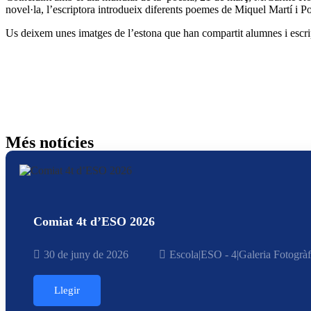
novel·la, l’escriptora introdueix diferents poemes de Miquel Martí i Po
Us deixem unes imatges de l’estona que han compartit alumnes i escript
Més notícies
Comiat 4t d’ESO 2026
30 de juny de 2026
Escola
|
ESO - 4
|
Galeria Fotogràf
Llegir