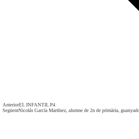
Anterior
EI. INFANTIL P4
Següent
Nicolás García Martínez, alumne de 2n de primària, guanyador