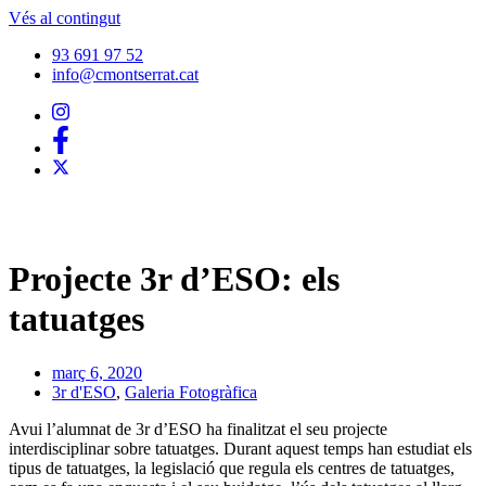
Vés al contingut
93 691 97 52
info@cmontserrat.cat
Projecte 3r d’ESO: els
tatuatges
març 6, 2020
3r d'ESO
,
Galeria Fotogràfica
Avui l’alumnat de 3r d’ESO ha finalitzat el seu projecte
interdisciplinar sobre tatuatges. Durant aquest temps han estudiat els
tipus de tatuatges, la legislació que regula els centres de tatuatges,