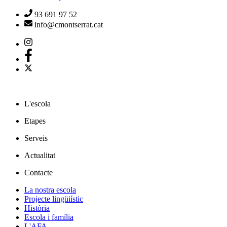
93 691 97 52
info@cmontserrat.cat
L'escola
Etapes
Serveis
Actualitat
Contacte
La nostra escola
Projecte lingüiístic
Història
Escola i família
L'AFA