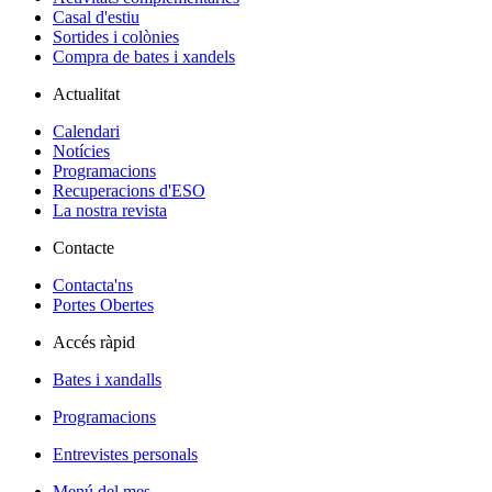
Casal d'estiu
Sortides i colònies
Compra de bates i xandels
Actualitat
Calendari
Notícies
Programacions
Recuperacions d'ESO
La nostra revista
Contacte
Contacta'ns
Portes Obertes
Accés ràpid
Bates i xandalls
Programacions
Entrevistes personals
Menú del mes