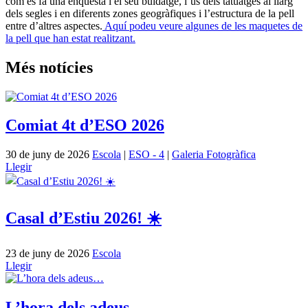
com es fa una enquesta i el seu buidatge, l’ús dels tatuatges al llarg
dels segles i en diferents zones geogràfiques i l’estructura de la pell
entre d’altres aspectes.
Aquí podeu veure algunes de les maquetes de
la pell que han estat realitzant.
Més notícies
Comiat 4t d’ESO 2026
30 de juny de 2026
Escola
|
ESO - 4
|
Galeria Fotogràfica
Llegir
Casal d’Estiu 2026! ☀️
23 de juny de 2026
Escola
Llegir
L’hora dels adeus…