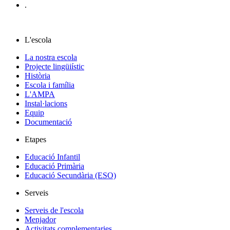
.
L'escola
La nostra escola
Projecte lingüiístic
Història
Escola i família
L'AMPA
Instal·lacions
Equip
Documentació
Etapes
Educació Infantil
Educació Primària
Educació Secundària (ESO)
Serveis
Serveis de l'escola
Menjador
Activitats complementaries