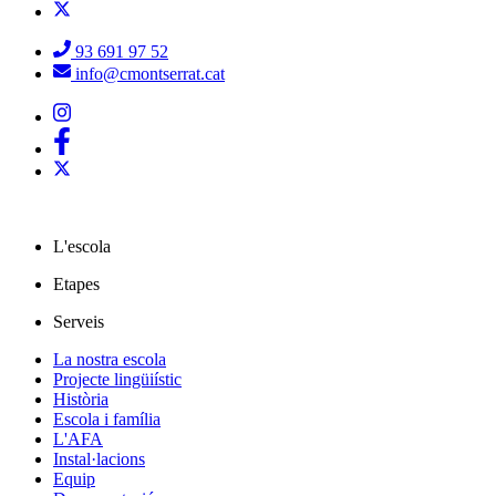
93 691 97 52
info@cmontserrat.cat
L'escola
Etapes
Serveis
La nostra escola
Projecte lingüiístic
Història
Escola i família
L'AFA
Instal·lacions
Equip