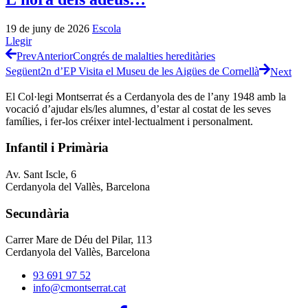
19 de juny de 2026
Escola
Llegir
Prev
Anterior
Congrés de malalties hereditàries
Següent
2n d’EP Visita el Museu de les Aigües de Cornellà
Next
El Col·legi Montserrat és a Cerdanyola des de l’any 1948 amb la
vocació d’ajudar els/les alumnes, d’estar al costat de les seves
famílies, i fer-los créixer intel·lectualment i personalment.
Infantil i Primària
Av. Sant Iscle, 6
Cerdanyola del Vallès, Barcelona
Secundària
Carrer Mare de Déu del Pilar, 113
Cerdanyola del Vallès, Barcelona
93 691 97 52
info@cmontserrat.cat