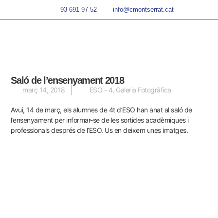
93 691 97 52
info@cmontserrat.cat
Saló de l’ensenyament 2018
març 14, 2018
ESO - 4
,
Galeria Fotogràfica
Avui, 14 de març, els alumnes de 4t d’ESO han anat al saló de
l’ensenyament per informar-se de les sortides acadèmiques i
professionals després de l’ESO. Us en deixem unes imatges.