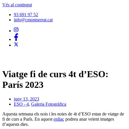
Vés al contingut
93 691 97 52
info@cmontserrat.cat
Viatge fi de curs 4t d’ESO:
París 2023
juny 13, 2023
ESO - 4
,
Galeria Fotogràfica
Aquesta setmana els nois i les noies de 4t d’ESO estan de viatge de
fi de curs a París. En aquest
enllaç
podreu anar veient imatges
d’aquests dies.