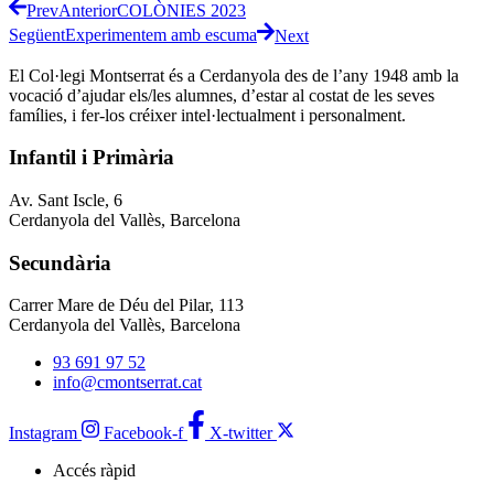
Prev
Anterior
COLÒNIES 2023
Següent
Experimentem amb escuma
Next
El Col·legi Montserrat és a Cerdanyola des de l’any 1948 amb la
vocació d’ajudar els/les alumnes, d’estar al costat de les seves
famílies, i fer-los créixer intel·lectualment i personalment.
Infantil i Primària
Av. Sant Iscle, 6
Cerdanyola del Vallès, Barcelona
Secundària
Carrer Mare de Déu del Pilar, 113
Cerdanyola del Vallès, Barcelona
93 691 97 52
info@cmontserrat.cat
Instagram
Facebook-f
X-twitter
Accés ràpid