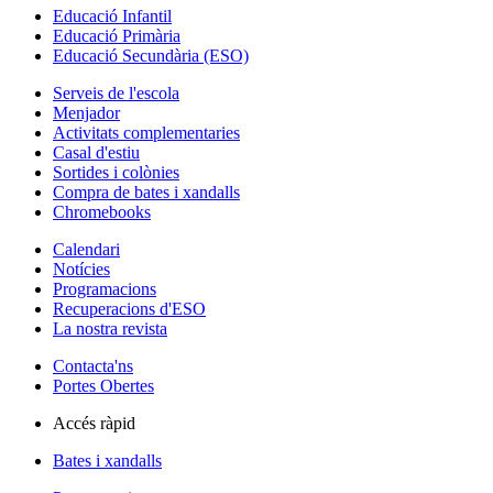
Educació Infantil
Educació Primària
Educació Secundària (ESO)
Serveis de l'escola
Menjador
Activitats complementaries
Casal d'estiu
Sortides i colònies
Compra de bates i xandalls
Chromebooks
Calendari
Notícies
Programacions
Recuperacions d'ESO
La nostra revista
Contacta'ns
Portes Obertes
Accés ràpid
Bates i xandalls