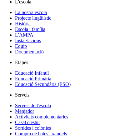
L'escola
La nostra escola
Projecte lingüiístic
Història
Escola i família
L'AMPA
Instal·lacions
Equip
Documentació
Etapes
Educació Infantil
Educació Primària
Educació Secundària (ESO)
Serveis
Serveis de l'escola
Menjador
Activitats complementaries
Casal d'estiu
Sortides i colònies
Compra de bates i xandels