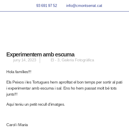
93 691 97 52
info@cmontserrat.cat
Experimentem amb escuma
juny 14, 2023
EI - 3
,
Galeria Fotogràfica
Hola famílies!!!
Els Peixos i les Tortugues hem aprofitat el bon temps per sortir al pati
i experimentar amb escuma i sal. Ens ho hem passat molt bé tots
junts!!!
Aquí
teniu un petit recull d’imatges.
Carol i Maria