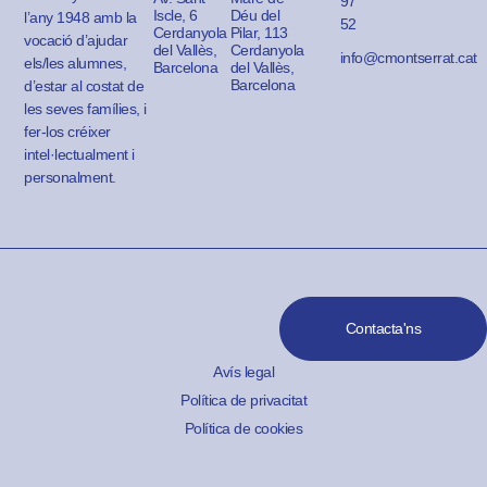
97
Iscle, 6
Déu del
l’any 1948 amb la
52
Cerdanyola
Pilar, 113
vocació d’ajudar
del Vallès,
Cerdanyola
info@cmontserrat.cat
els/les alumnes,
Barcelona
del Vallès,
Barcelona
d’estar al costat de
les seves famílies, i
fer-los créixer
intel·lectualment i
personalment.
Contacta'ns
Avís legal
Política de privacitat
Política de cookies