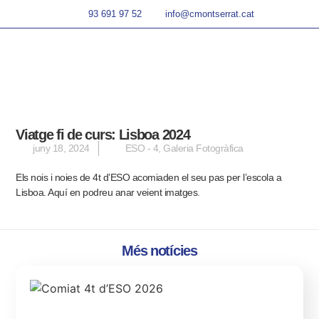
93 691 97 52
info@cmontserrat.cat
Viatge fi de curs: Lisboa 2024
juny 18, 2024
ESO - 4
,
Galeria Fotogràfica
Els nois i noies de 4t d’ESO acomiaden el seu pas per l’escola a
Lisboa.
Aquí en podreu anar veient imatges.
Més notícies