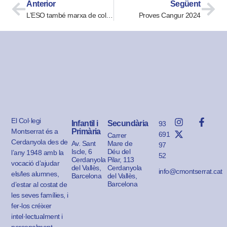
Anterior
Següent
L’ESO també marxa de colònies!
Proves Cangur 2024
El Col·legi
Infantil i
Secundària
93
Montserrat és a
Primària
691
Carrer
Cerdanyola des de
Av. Sant
Mare de
97
Iscle, 6
Déu del
l’any 1948 amb la
52
Cerdanyola
Pilar, 113
vocació d’ajudar
del Vallès,
Cerdanyola
info@cmontserrat.cat
els/les alumnes,
Barcelona
del Vallès,
Barcelona
d’estar al costat de
les seves famílies, i
fer-los créixer
intel·lectualment i