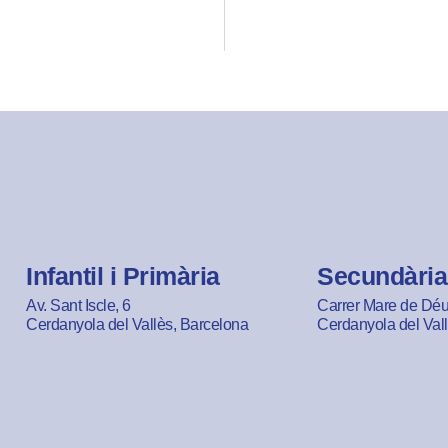
Infantil i Primària
Secundària
Av. Sant Iscle, 6
Carrer Mare de Déu 
Cerdanyola del Vallès, Barcelona
Cerdanyola del Val