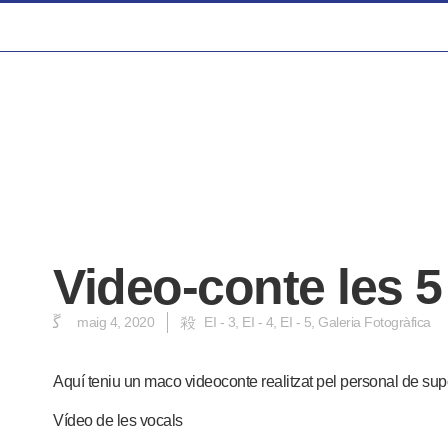
Video-conte les 5
maig 4, 2020
EI - 3
,
EI - 4
,
EI - 5
,
Galeria Fotogràfica
Aquí teniu un maco videoconte realitzat pel personal de sup
Vídeo de les vocals