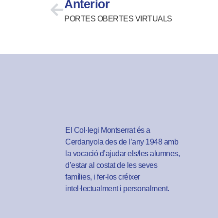
Anterior
PORTES OBERTES VIRTUALS
El Col·legi Montserrat és a
Cerdanyola des de l’any 1948 amb
la vocació d’ajudar els/les alumnes,
d’estar al costat de les seves
famílies, i fer-los créixer
intel·lectualment i personalment.