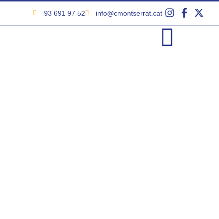
93 691 97 52
info@cmontserrat.cat