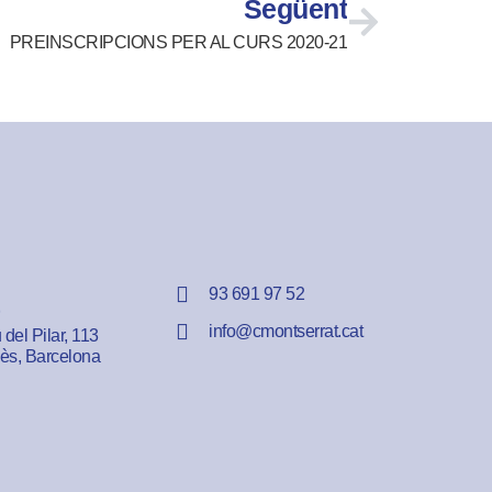
Següent
PREINSCRIPCIONS PER AL CURS 2020-21
93 691 97 52
info@cmontserrat.cat
del Pilar, 113
lès, Barcelona