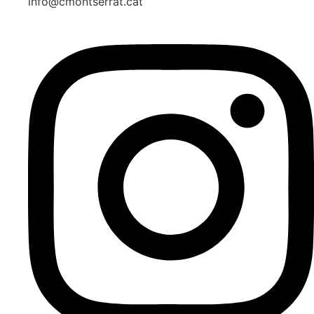
info@cmontserrat.cat