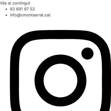
Vés al contingut
93 691 97 52
info@cmontserrat.cat