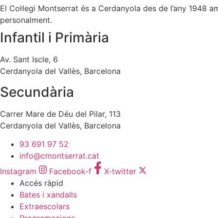
El Col·legi Montserrat és a Cerdanyola des de l’any 1948 amb 
personalment.
Infantil i Primària
Av. Sant Iscle, 6
Cerdanyola del Vallès, Barcelona
Secundària
Carrer Mare de Déu del Pilar, 113
Cerdanyola del Vallès, Barcelona
93 691 97 52
info@cmontserrat.cat
Instagram
Facebook-f
X-twitter
Accés ràpid
Bates i xandalls
Extraescolars
Programacions