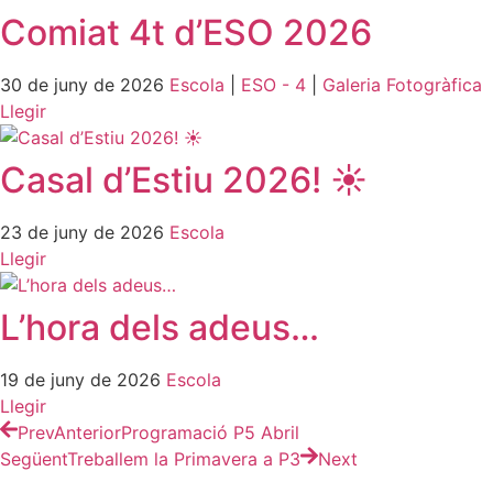
Comiat 4t d’ESO 2026
30 de juny de 2026
Escola
|
ESO - 4
|
Galeria Fotogràfica
Llegir
Casal d’Estiu 2026! ☀️
23 de juny de 2026
Escola
Llegir
L’hora dels adeus…
19 de juny de 2026
Escola
Llegir
Prev
Anterior
Programació P5 Abril
Següent
Treballem la Primavera a P3
Next