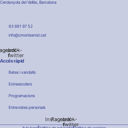
Cerdanyola del Vallès, Barcelona
93 691 97 52
info@cmontserrat.cat
tagram
acebook-
X-
twitter
f
Accés ràpid
Bates i xandalls
Extraescolars
Programacions
Entrevistes personals
Instagram
Facebook-
X-
twitter
f
Avís legal
Política de privacitat
Política de cookies