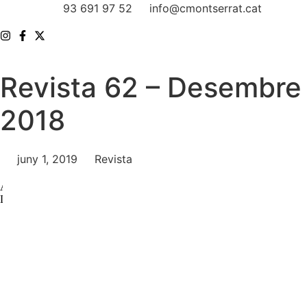
Vés
93 691 97 52
info@cmontserrat.cat
al
contingut
Revista 62 – Desembre
2018
juny 1, 2019
Revista