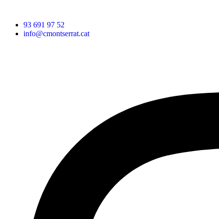
93 691 97 52
info@cmontserrat.cat