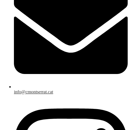
info@cmontserrat.cat