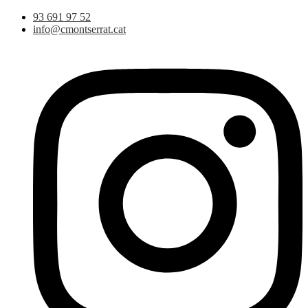
Vés
93 691 97 52
al
info@cmontserrat.cat
contingut