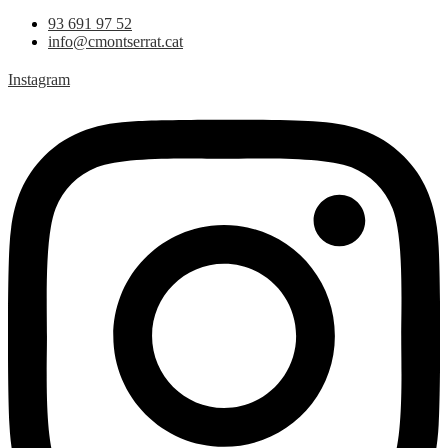
93 691 97 52
info@cmontserrat.cat
Instagram